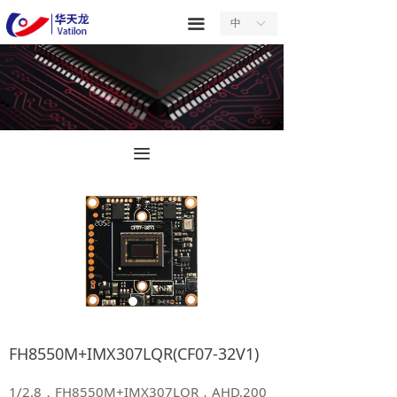
首页
끀
中
ꀅ
关于我们
产品中心
服务中心
끀
新闻中心
合作中心
联系我们
FH8550M+IMX307LQR(CF07-32V1)
1/2.8，FH8550M+IMX307LQR，AHD,200