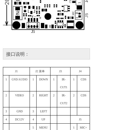
接口说明：
J1
J2 菜单
J3
J4
1
1
DOWN
1
IR-
1
CDS
GND
/AUDIO
CUT1
2
VIDEO
2
RIGHT
2
IR-
2
CDS
CUT2
3
GND
3
LEFT
4
DC12V
4
UP
J5
5
MENU
1
MIC+