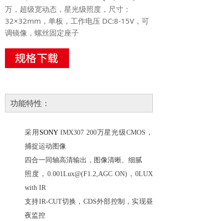
万，超级宽动态，星光级照度，尺寸：
32×32mm，单板，工作电压 DC:8-15V，可
调镜像，螺丝固定座子
功能特性：
采用
SONY
IMX307
200万星光级
CMOS
，
捕捉运动图像
四合一同轴高清输出，图像清晰、细腻
照度，
0.001Lux@(F1.2,AGC ON)
，
0LUX
with IR
支持
IR-CUT
切换，
CDS
外部控制，实现昼
夜监控