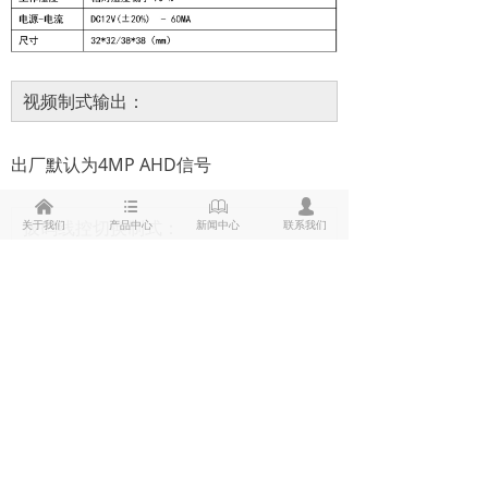
视频制式输出：
出厂默认为4MP AHD信号
낀
뀑
ꁡ
넙
拔码线控切换制式：
关于我们
产品中心
新闻中心
联系我们
循环切换：