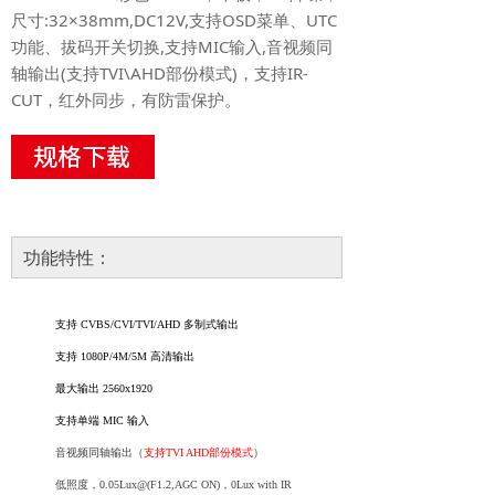
尺寸:32×38mm,DC12V,支持OSD菜单、UTC
功能、拔码开关切换,支持MIC输入,音视频同
轴输出(支持TVI\AHD部份模式)，支持IR-
CUT，红外同步，有防雷保护。
功能特性：
支持
CVBS/CVI/TVI/AHD 多制式输出
支持
1080P/4M/5M 高清输出
最大输出
2560x1920
支持单端
MIC 输入
音视频同轴输出（
支持
TVI AHD部份模式
）
低
照度，
0.
05
Lux@(F1.2,AGC ON)，0L
ux
with IR