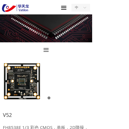
首页
끀
中
ꀅ
关于我们
产品中心
服务中心
끀
新闻中心
合作中心
联系我们
V52
FH8538E 1/3 彩色 CMOS，单板，2D降噪，