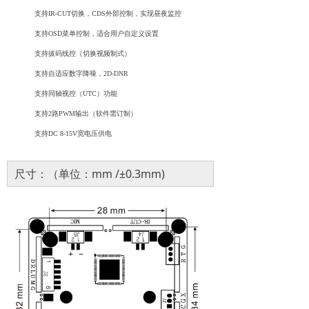
支持
IR-CUT切换，CDS外部控制，实现昼夜监控
支持
OSD菜单控制，适合用户自定义设置
支持拔码线控（切换视频制式）
支持
自适应数字降噪，
2D-DNR
支持
同轴视控（
UTC
）
功能
支持
2路PWM输出（软件需订制）
支持
DC 8-15V宽电压供电
尺寸：（单位：mm /±0.3mm)