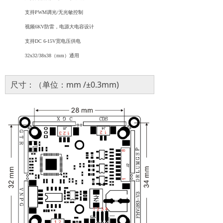
支持
PWM调光
/
无光敏控制
视频
6KV防雷，电源大电容设计
支持
DC 6-15V宽电压供电
32
x
32/38
x
38（mm）
通用
尺寸：（单位：mm /±0.3mm)