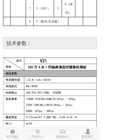
X（拔
7
S（ADC）
3
码）
8
P（暖光/无光敏）
技术参数：
낀
뀑
ꁡ
넙
关于我们
产品中心
新闻中心
联系我们