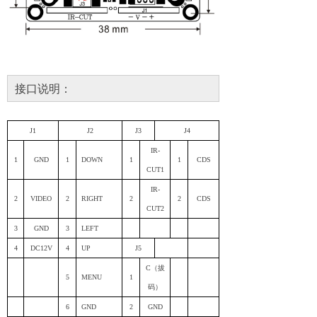
接口说明：
J1
J2
J
3
J
4
IR-
1
GND
1
DOWN
1
1
CDS
CUT1
IR-
2
VIDEO
2
RIGHT
2
2
CDS
CUT2
3
GND
3
LEFT
4
DC12V
4
UP
J5
C（拔
5
MENU
1
码）
6
GND
2
GND