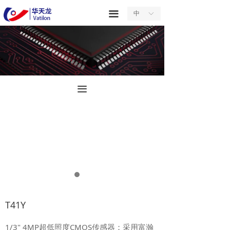
首页
끀
中
ꀅ
关于我们
产品中心
服务中心
끀
新闻中心
合作中心
联系我们
T41Y
1/3" 4MP超低照度CMOS传感器；采用富瀚