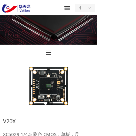
首页
끀
中
ꀅ
关于我们
产品中心
服务中心
끀
新闻中心
合作中心
联系我们
V20X
XC5029 1/4.5 彩色 CMOS，单板，尺