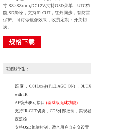
寸:38×38mm,DC12V,支持OSD菜单、UTC功
能,3D降噪，支持IR-CUT，红外同步，有防雷
保护。可订做镜像效果，收费定制：开关切
换。
功能特性：
照度，
0.01Lux@(F1.2,AGC ON)
，
0LUX
with IR
AF
镜头驱动接口
(
基础版无此功能
)
支持
IR-CUT
切换，
CDS
外部控制，实现昼
夜监控
支持
OSD
菜单控制，适合用户自定义设置