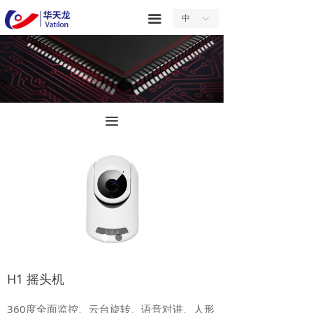
首页
끀
中
ꀅ
关于我们
产品中心
服务中心
끀
新闻中心
合作中心
联系我们
H1 摇头机
360度全面监控、云台旋转、语音对讲、人形